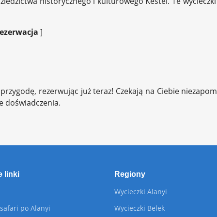
iedzictwa historycznego i kulturowego Kestel. Te wycieczki
rezerwacja
]
 przygodę, rezerwując już teraz! Czekają na Ciebie niezapo
łe doświadczenia.
 linki
Regiony
Wycieczki Alanyi
safari po Alanyi
Wycieczki Belek