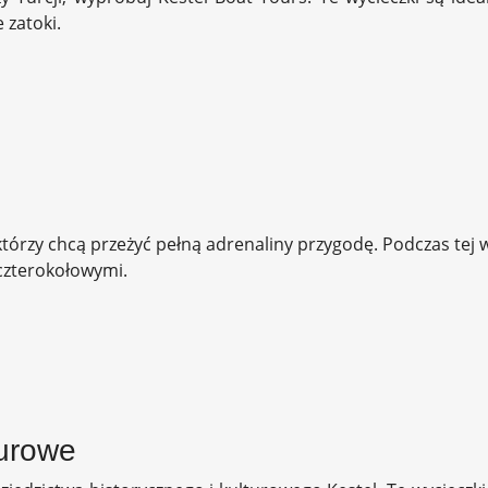
 zatoki.
 którzy chcą przeżyć pełną adrenaliny przygodę. Podczas tej w
czterokołowymi.
turowe