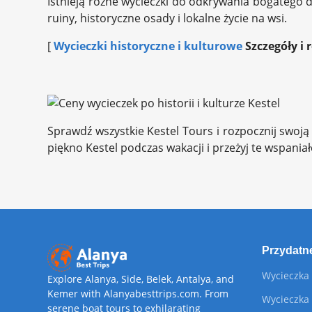
Istnieją różne wycieczki do odkrywania bogatego dz
ruiny, historyczne osady i lokalne życie na wsi.
[
Wycieczki historyczne i kulturowe
Szczegóły i 
Sprawdź wszystkie Kestel Tours i rozpocznij swoją
piękno Kestel podczas wakacji i przeżyj te wspania
Przydatne
Wycieczka
Explore Alanya, Side, Belek, Antalya, and
Kemer with Alanyabesttrips.com. From
Wycieczka 
serene boat tours to exhilarating