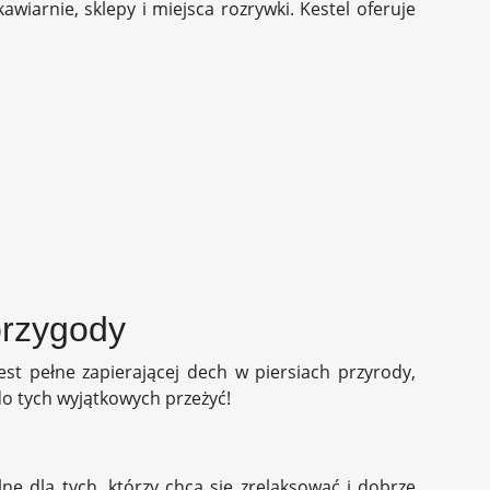
wiarnie, sklepy i miejsca rozrywki. Kestel oferuje
przygody
st pełne zapierającej dech w piersiach przyrody,
do tych wyjątkowych przeżyć!
ne dla tych, którzy chcą się zrelaksować i dobrze