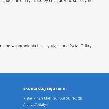
 są idealne dla tych, którzy chcą poznać starożytne
mniane wspomnienia i ekscytujące przeżycia. Odkryj
skontaktuj się z nami
Kızlar Pınarı Mah. Sünbül Sk. No: 2B
Alanya/Antalya