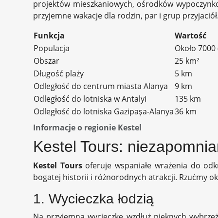
projektów mieszkaniowych, ośrodków wypoczynkowych
przyjemne wakacje dla rodzin, par i grup przyjaciół
Funkcja
Wartość
Populacja
Około 7000 
Obszar
25 km²
Długość plaży
5 km
Odległość do centrum miasta Alanya
9 km
Odległość do lotniska w Antalyi
135 km
Odległość do lotniska Gazipaşa-Alanya
36 km
Informacje o regionie Kestel
Kestel Tours: niezapomni
Kestel Tours
oferuje wspaniałe wrażenia do odkr
bogatej historii i różnorodnych atrakcji. Rzućmy 
1. Wycieczka łodzią
Na przyjemną wycieczkę wzdłuż pięknych wybrzeży 