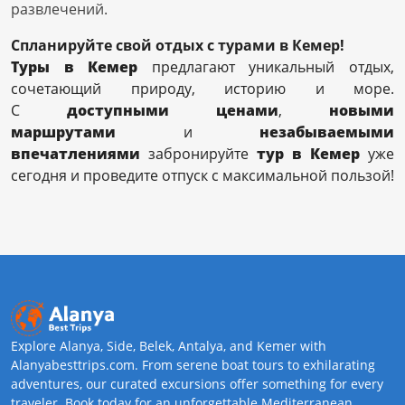
развлечений.
Спланируйте свой отдых с турами в Кемер!
Туры в Кемер
предлагают уникальный отдых,
сочетающий природу, историю и море.
С
доступными ценами
,
новыми
маршрутами
и
незабываемыми
впечатлениями
забронируйте
тур в Кемер
уже
сегодня и проведите отпуск с максимальной пользой!
Explore Alanya, Side, Belek, Antalya, and Kemer with
Alanyabesttrips.com. From serene boat tours to exhilarating
adventures, our curated excursions offer something for every
traveler. Book today for an unforgettable Mediterranean