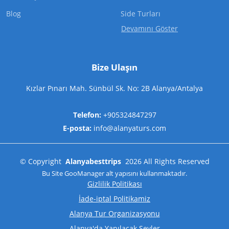
Blog
Side Turları
Devamını Göster
Bize Ulaşın
Kızlar Pınarı Mah. Sünbül Sk. No: 2B Alanya/Antalya
Telefon:
+905324847297
E-posta:
info@alanyaturs.com
©
Copyright
Alanyabesttrips
2026
All Rights Reserved
Bu Site
GooManager
alt yapısını kullanmaktadır.
Gizlilik Politikası
İade-iptal Politikamiz
Alanya Tur Organizasyonu
Alanya'da Yapılacak Şeyler