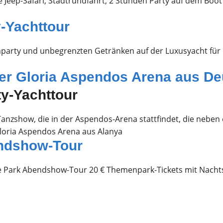
he Jeep-Safari, Stadtrundfahrt, 2 Stunden Party auf dem Bo
-Yachttour
mparty und unbegrenzten Getränken auf der Luxusyacht für 
 der Gloria Aspendos Arena aus
De
e Tanzshow, die in der Aspendos-Arena stattfindet, die n
ndshow-Tour
 Park Abendshow-Tour 20 € Themenpark-Tickets mit Nachts