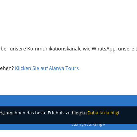
 über unsere Kommunikationskanäle wie WhatsApp, unsere
 sehen?
Klicken Sie auf Alanya Tours
es, um Ihnen das beste Erlebnis zu bieten.
Daha fazla bilgi
 Links
Regionen
Alanya Ausflüge
ari Touren
Belek-Touren