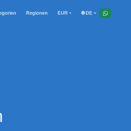
egorien
Regionen
EUR
🌐 DE
n