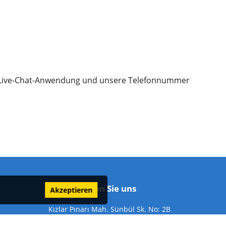
 Live-Chat-Anwendung und unsere Telefonnummer
Kontaktieren Sie uns
Akzeptieren
Kızlar Pınarı Mah. Sünbül Sk. No: 2B
Alanya/Antalya