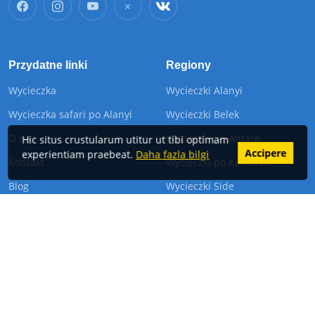
Przydatne linki
Regiony
Wycieczka
Wycieczki Alanyi
Wycieczka safari po Alanyi
Wycieczki Belek
O nas
Wycieczki po Antalyi
Hic situs crustularum utitur ut tibi optimam
Accipere
experientiam praebeat.
Daha fazla bilgi
Kontakt
Wycieczki po Kemerze
Blog
Wycieczki Side
Devamını Göster
skontaktuj się z nami
Kızlar Pınarı Mah. Sünbül Sk. No: 2B Alanya/Antalya